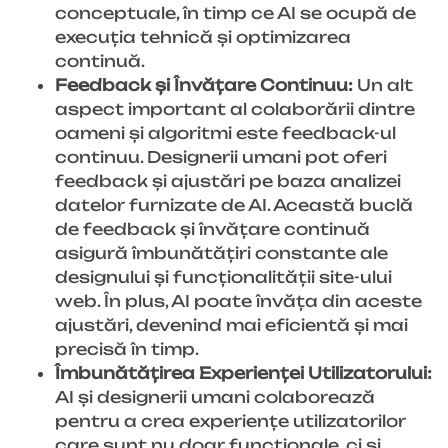
conceptuale, în timp ce AI se ocupă de
execuția tehnică și optimizarea
continuă.
Feedback și Învățare Continuu:
Un alt
aspect important al colaborării dintre
oameni și algoritmi este feedback-ul
continuu. Designerii umani pot oferi
feedback și ajustări pe baza analizei
datelor furnizate de AI. Această buclă
de feedback și învățare continuă
asigură îmbunătățiri constante ale
designului și funcționalității site-ului
web. În plus, AI poate învăța din aceste
ajustări, devenind mai eficientă și mai
precisă în timp.
Îmbunătățirea Experienței Utilizatorului:
AI și designerii umani colaborează
pentru a crea experiențe utilizatorilor
care sunt nu doar funcționale, ci și