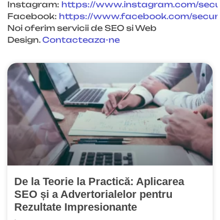
Instagram:
https://www.instagram.com/sec
Facebook:
https://www.facebook.com/
secu
Noi oferim servicii de SEO si Web
Design.
Contacteaza-ne
De la Teorie la Practică: Aplicarea
SEO și a Advertorialelor pentru
Rezultate Impresionante