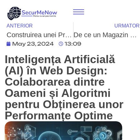
ANTERIOR
URMATOR
Construirea unei Prezențe Digitale Puternice: Importanța SEO și Advertorialelor
De ce un Magazin Online este Esențial pentru Business
May 23, 2024
13:09
Inteligența Artificială
(AI) în Web Design:
Colaborarea dintre
Oameni și Algoritmi
pentru Obținerea unor
Performanțe Optime