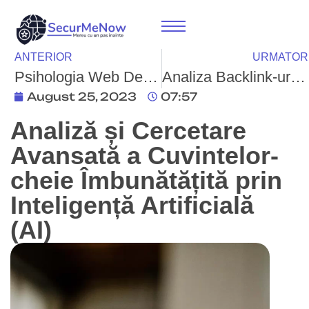
ANTERIOR
URMATOR
Psihologia Web Design-ului: Înțelegerea Comportamentului Utilizatorilor
Analiza Backlink-urilor Susținută de Inteligența Artificială: Inovații în Strategiile SEO Off-Page
August 25, 2023
07:57
Analiză și Cercetare
Avansată a Cuvintelor-
cheie Îmbunătățită prin
Inteligență Artificială
(AI)