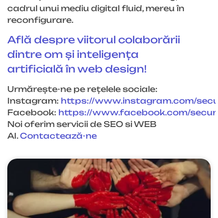
cadrul unui mediu digital fluid, mereu în
reconfigurare.
Află despre viitorul colaborării
dintre om și inteligența
artificială în web design!
Urmărește-ne pe rețelele sociale:
Instagram:
https://www.instagram.com/sec
Facebook:
https://www.facebook.com/
secu
Noi oferim servicii de SEO si WEB
AI.
Contactează-ne