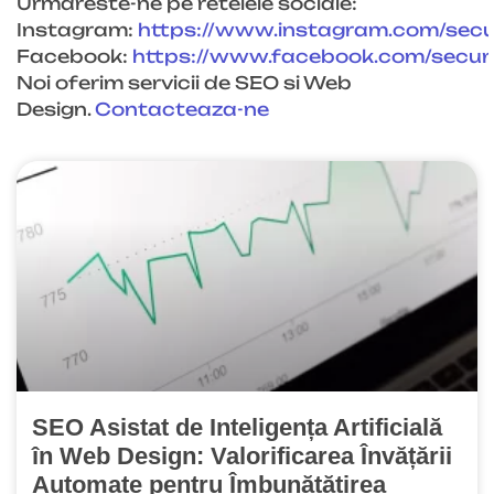
Urmareste-ne pe retelele sociale:
Instagram:
https://www.instagram.com/sec
Facebook:
https://www.facebook.com/
secu
Noi oferim servicii de SEO si Web
Design.
Contacteaza-ne
SEO Asistat de Inteligența Artificială
în Web Design: Valorificarea Învățării
Automate pentru Îmbunătățirea