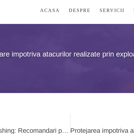
ACASA
DESPRE
SERVICII
are impotriva atacurilor realizate prin exploa
Protejarea impotriva atacurilor de tip Phishing: Recomandari pentru siguranta informatiilor personale