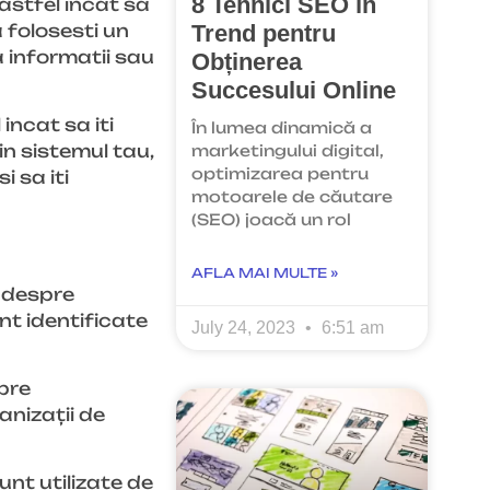
8 Tehnici SEO în
 astfel incat sa
a folosesti un
Trend pentru
a informatii sau
Obținerea
Succesului Online
incat sa iti
În lumea dinamică a
 in sistemul tau,
marketingului digital,
optimizarea pentru
 sa iti
motoarele de căutare
(SEO) joacă un rol
AFLA MAI MULTE »
 despre
nt identificate
July 24, 2023
6:51 am
spre
anizații de
sunt utilizate de