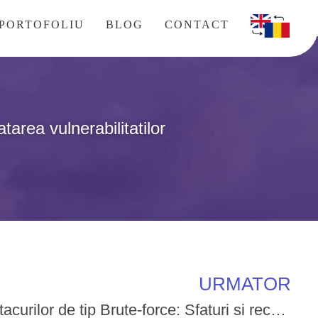
PORTOFOLIU
BLOG
CONTACT
tarea vulnerabilitatilor
URMATOR
Protejarea impotriva atacurilor de tip Brute-force: Sfaturi si recomandari