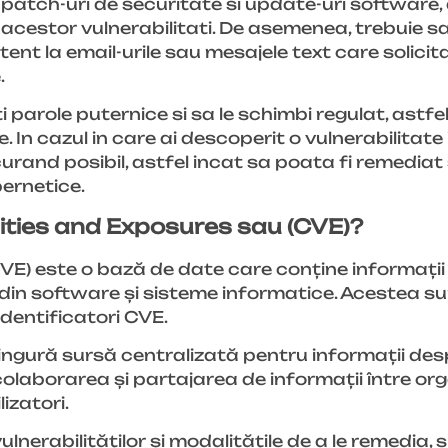
t patch-uri de securitate si update-uri software,
i acestor vulnerabilitati. De asemenea, trebuie s
tent la email-urile sau mesajele text care solicit
.
arole puternice si sa le schimbi regulat, astfel 
e. In cazul in care ai descoperit o vulnerabilitate
rand posibil, astfel incat sa poata fi remediat si
bernetice.
ties and Exposures sau (CVE)?
E) este o bază de date care conține informații
 din software și sisteme informatice. Acestea su
identificatori CVE.
 singură sursă centralizată pentru informații de
a colaborarea și partajarea de informații între org
izatori.
ulnerabilităților și modalitățile de a le remedia, 