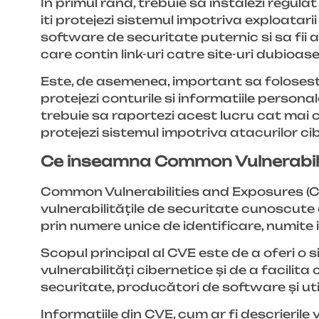
In primul rand, trebuie sa instalezi regula
iti protejezi sistemul impotriva exploatari
software de securitate puternic si sa fii a
care contin link-uri catre site-uri dubioase
Este, de asemenea, important sa folosesti p
protejezi conturile si informatiile personal
trebuie sa raportezi acest lucru cat mai cu
protejezi sistemul impotriva atacurilor ci
Ce inseamna Common Vulnerabili
Common Vulnerabilities and Exposures (CV
vulnerabilitățile de securitate cunoscute
prin numere unice de identificare, numite 
Scopul principal al CVE este de a oferi o
vulnerabilități cibernetice și de a facilit
securitate, producători de software și util
Informațiile din CVE, cum ar fi descrierile v