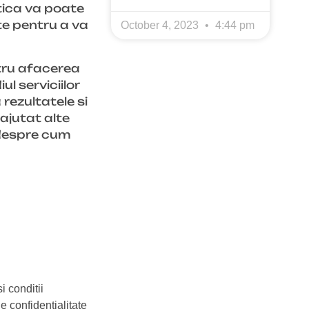
etica va poate
ate pentru a va
October 4, 2023
4:44 pm
ntru afacerea
l serviciilor
rezultatele si
ajutat alte
 despre cum
i conditii
de confidentialitate