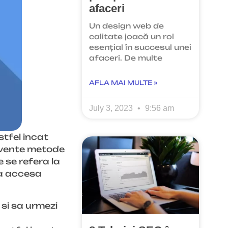
afaceri
Un design web de
calitate joacă un rol
esențial în succesul unei
afaceri. De multe
AFLA MAI MULTE »
July 3, 2023
9:56 am
stfel incat
ecvente metode
e se refera la
 a accesa
 si sa urmezi