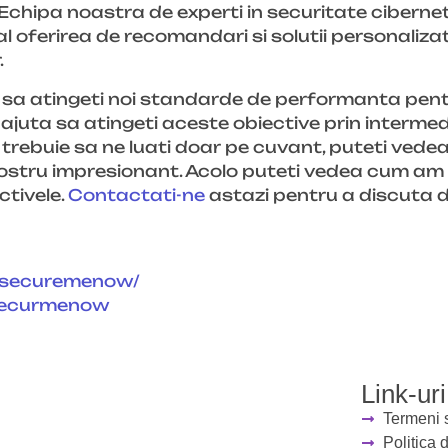
 Echipa noastra de experti in securitate cibern
inal oferirea de recomandari si solutii personaliz
.
 si sa atingeti noi standarde de performanta pe
juta sa atingeti aceste obiective prin intermediu
 trebuie sa ne luati doar pe cuvant, puteti vedea 
stru impresionant. Acolo puteti vedea cum am 
ctivele.
Contactati-ne
astazi pentru a discuta
/securemenow/
securmenow
Link-uri
Termeni s
Politica 