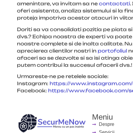
amenintare, va invitam sa ne
contactati
.
oferi asistenta, analiza sistemului si la f
proteja impotriva acestor atacuri in viitor
Doriti sa va consolidati pozitia pe piata
dvs.? Echipa noastra de experti va poate a
noastre complete si de inalta calitate. Nu
aprecierea clientilor nostri in
portofoliul
no
afaceri sa se dezvolte si sa isi atinga obie
putem contribui la succesul afacerii dvs.!
Urmareste-ne pe retelele sociale:
Instagram:
https://www.instagram.com
Facebook:
https://www.facebook.com/
Meniu
Despre
Servicii