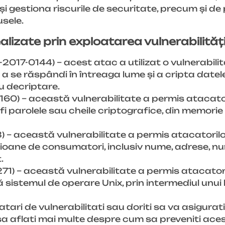
și gestiona riscurile de securitate, precum și de
sele.
lizate prin exploatarea vulnerabilități
7-0144) – acest atac a utilizat o vulnerabilit
e răspândi în întreaga lume și a cripta datele u
u decriptare.
160) – această vulnerabilitate a permis atacato
fi parolele sau cheile criptografice, din memorie
 – această vulnerabilitate a permis atacatoril
ilioane de consumatori, inclusiv nume, adrese, n
.
71) – această vulnerabilitate a permis atacator
 sistemul de operare Unix, prin intermediul unui 
tari de vulnerabilitati sau doriti sa va asigurat
sa aflati mai multe despre cum sa preveniti aces