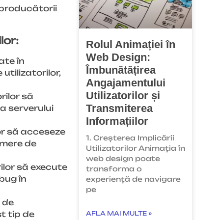
 producătorii
lor:
Rolul Animației în
Web Design:
ate în
Îmbunătățirea
tilizatorilor,
Angajamentului
Utilizatorilor și
rilor să
Transmiterea
 a serverului
Informațiilor
or să acceseze
1. Creșterea Implicării
umere de
Utilizatorilor Animația în
web design poate
ilor să execute
transforma o
bug în
experiență de navigare
pe
i de
t tip de
AFLA MAI MULTE »