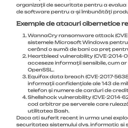
organizații de securitate pentru a evalua 
de software pentru a-și îmbunătăți produ
Exemple de atacuri cibernetice rea
WannaCry ransomware attack (CVE-201
sistemele Microsoft Windows pentru a s
cerând o sumă de bani ca preț pentr
Heartbleed vulnerability (CVE-2014-0
acceseze informații sensibile, cum ar 
OpenSSL.
Equifax data breach (CVE-2017-5638)
informații confidențiale ale 143 de m
telefon și numere de carduri de credit
Shellshock vulnerability (CVE-2014-62
cod arbitrar pe serverele care rulează
utilitatea Bash.
Daca ati suferit recent in urma unei exploa
securitatea sistemului dvs. informatic si 