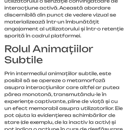
utilizatorului o senzație convingătoare de
interacțiune activă. Această abordare
discernibilă din punct de vedere vizual se
materializează într-un îmbunătățit
angajament al utilizatorului și într-o retenție
sporită în cadrul platformei.
Rolul Animațiilor
Subtile
Prin intermediul animațiilor subtile, este
posibil să se opereze o metamorfoză
asupra interacțiunilor care altfel ar putea
părea monotonă, transmutându-le în
experiențe captivante, pline de viață și cu
un efect memorabil asupra utilizatorilor. Ele
pot ajuta la evidențierea schimbărilor de
stare (de exemplu, de la inactiv la activ) și
pot indica o acțiune în curs de desfășurare