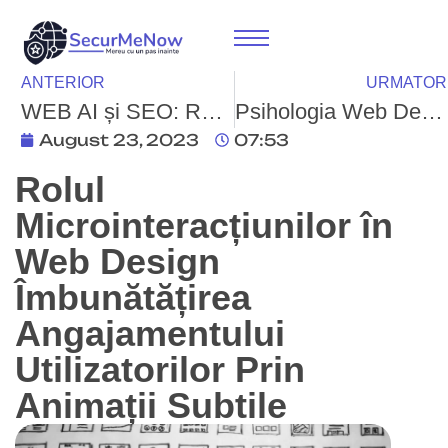
ANTERIOR
URMATOR
WEB AI și SEO: Relația Simbiotică pentru Succesul Online
Psihologia Web Design-ului: Înțelegerea Comportamentului Utilizatorilor
August 23, 2023
07:53
Rolul
Microinteracțiunilor în
Web Design
Îmbunătățirea
Angajamentului
Utilizatorilor Prin
Animații Subtile