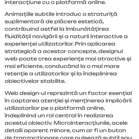
interacțiune cu o platformă online.
Animațiile subtile introduc o straturiță
suplimentară de plăcere estetică,
contribuind astfel la îmbunătățirea
fluidității navigării și a naturii interactive a
experienței utilizatorilor. Prin aplicarea
strategică a acestor concepte, designul
web poate crea experiențe mai atractive și
mai eficiente, conducând la o mai mare
retenție a utilizatorilor și la îndeplinirea
obiectivelor stabilite.
Web design-ul reprezintă un factor esențial
în captarea atenției și menținerea implicării
utilizatorilor pe o platformă online,
îndeplinind un rol central în realizarea
acestui obiectiv. Microinteracțiunile, acele
detalii aparent minore, cum ar fi un buton
de tranzacționare care pulsează subtil sau