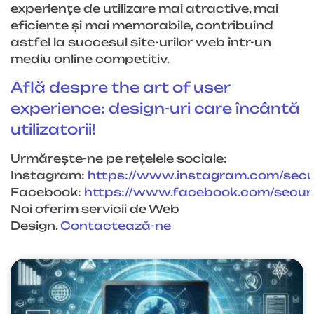
experiențe de utilizare mai atractive, mai
eficiente și mai memorabile, contribuind
astfel la succesul site-urilor web într-un
mediu online competitiv.
Află despre the art of user
experience: design-uri care încântă
utilizatorii!
Urmărește-ne pe rețelele sociale:
Instagram:
https://www.instagram.com/sec
Facebook:
https://www.facebook.com/
secu
Noi oferim servicii de Web
Design.
Contactează-ne