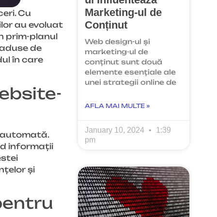
Marketing-ul de
eri. Cu
Conținut
ilor au evoluat
n prim-planul
Web design-ul și
e aduse de
marketing-ul de
ul în care
conținut sunt două
elemente esențiale ale
unei strategii online de
ebsite-
AFLA MAI MULTE »
January 10, 2024
1:39
a automată.
pm
d informații
stei
țelor și
pentru