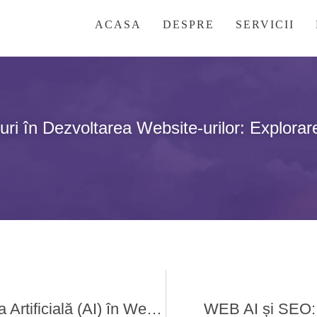
ACASA
DESPRE
SERVICII
ri în Dezvoltarea Website-urilor: Explora
Estetica Vizuală îmbogățită de Inteligența Artificială (AI) în Web Design
WEB AI și SEO: 