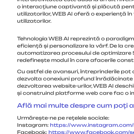
o interacțiune captivantă și plăcută pentru
utilizatorilor, WEB AI oferă o experiență î
utilizatorilor.
Tehnologia WEB AI reprezintă o paradigmă
eficiență și personalizare la vârf. De la c
automatizarea procesului de optimizare SE
redefinește modul în care afacerile constr
Cu astfel de avansuri, întreprinderile po
dezvolta conexiuni profund înrădăcinate cu
dezvoltarea website-urilor, WEB AI deschide
și construind platforme web care fac o i
Află mai multe despre cum poți 
Urmărește-ne pe rețelele sociale:
Instagram:
https://www.instagram.com
Facebook:
https://www.facebook.com/
s