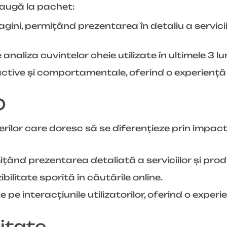
daugă la pachet:
ini, permițând prezentarea în detaliu a serviciil
liza cuvintelor cheie utilizate în ultimele 3 lun
active și comportamentale, oferind o experienț
D
lor care doresc să se diferențieze prin impactu
țând prezentarea detaliată a serviciilor și prod
ilitate sporită în căutările online.
e interacțiunile utilizatorilor, oferind o experi
itate