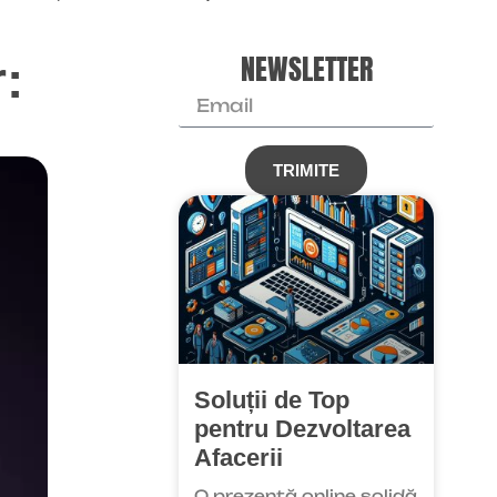
NEWSLETTER
:
TRIMITE
Soluții de Top
pentru Dezvoltarea
Afacerii
O prezență online solidă