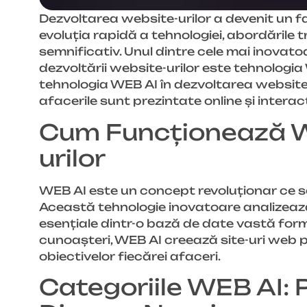
Dezvoltarea website-urilor a devenit un f
evoluția rapidă a tehnologiei, abordările t
semnificativ. Unul dintre cele mai inovato
dezvoltării website-urilor este tehnologia
tehnologia WEB AI în dezvoltarea website-
afacerile sunt prezintate online și interac
Cum Funcționează WE
urilor
WEB AI este un concept revoluționar ce se
Această tehnologie inovatoare analizează ș
esențiale dintr-o bază de date vastă form
cunoașteri, WEB AI creează site-uri web pe
obiectivelor fiecărei afaceri.
Categoriile WEB AI: 