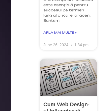
este esențială pentru
succesul pe termen
lung al oricărei afaceri.
Suntem
AFLA MAI MULTE »
June 26, 2024
1:34 pm
Cum Web Design-
ul Influentează