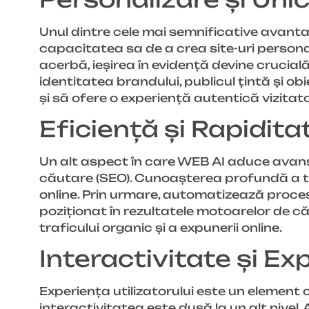
Unul dintre cele mai semnificative avantaj
capacitatea sa de a crea site-uri personal
acerbă, ieșirea în evidență devine crucial
identitatea brandului, publicul țintă și ob
și să ofere o experiență autentică vizitator
Eficiență și Rapidita
Un alt aspect în care WEB AI aduce avan
căutare (SEO). Cunoașterea profundă a tehn
online. Prin urmare, automatizează proces
poziționat în rezultatele motoarelor de 
traficului organic și a expunerii online.
Interactivitate și Exp
Experiența utilizatorului este un element 
interactivitatea este dusă la un alt nivel.