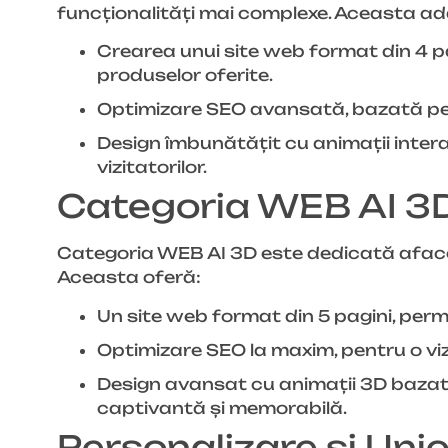
funcționalități mai complexe. Aceasta a
Crearea unui site web format din 4 pag
produselor oferite.
Optimizare SEO avansată, bazată pe ana
Design îmbunătățit cu animații inter
vizitatorilor.
Categoria WEB AI 3
Categoria WEB AI 3D este dedicată afaceri
Aceasta oferă:
Un site web format din 5 pagini, permi
Optimizare SEO la maxim, pentru o vizib
Design avansat cu animații 3D bazate p
captivantă și memorabilă.
Personalizare și Unic