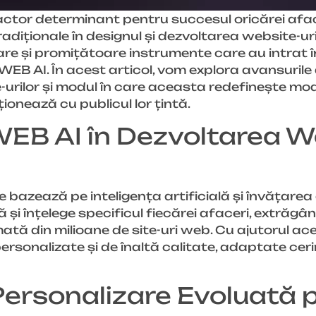
actor determinant pentru succesul oricărei afac
radiționale în designul și dezvoltarea website-ur
are și promițătoare instrumente care au intrat î
 WEB AI. În acest articol, vom explora avansuril
urilor și modul în care aceasta redefinește mod
ționează cu publicul lor țintă.
B AI în Dezvoltarea W
 bazează pe inteligența artificială și învățare
i înțelege specificul fiecărei afaceri, extrăgân
ată din milioane de site-uri web. Cu ajutorul ace
rsonalizate și de înaltă calitate, adaptate cerin
Personalizare Evoluată 