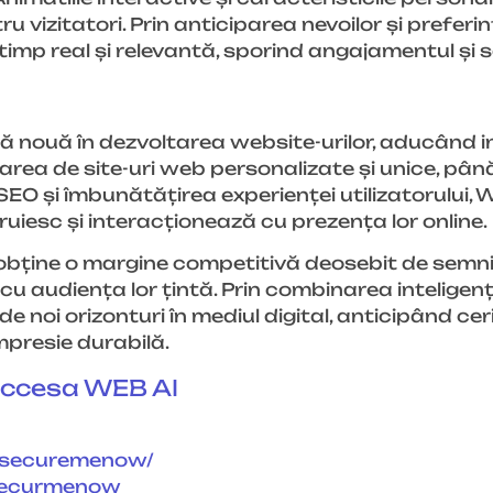
 vizitatori. Prin anticiparea nevoilor și preferin
n timp real și relevantă, sporind angajamentul și 
 nouă în dezvoltarea website-urilor, aducând i
rearea de site-uri web personalizate și unice, pân
O și îmbunătățirea experienței utilizatorului, 
uiesc și interacționează cu prezența lor online.
t obține o margine competitivă deosebit de semni
 audiența lor țintă. Prin combinarea inteligențe
 noi orizonturi în mediul digital, anticipând cerin
mpresie durabilă.
accesa WEB AI
/securemenow/
ecurmenow