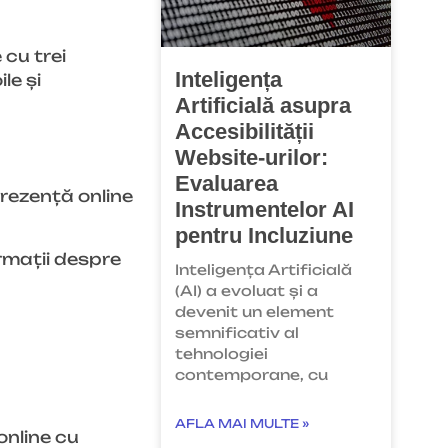
 cu trei
Inteligența
le și
Artificială asupra
Accesibilității
Website-urilor:
Evaluarea
rezență online
Instrumentelor AI
pentru Incluziune
rmații despre
Inteligența Artificială
(AI) a evoluat și a
devenit un element
semnificativ al
tehnologiei
contemporane, cu
AFLA MAI MULTE »
online cu