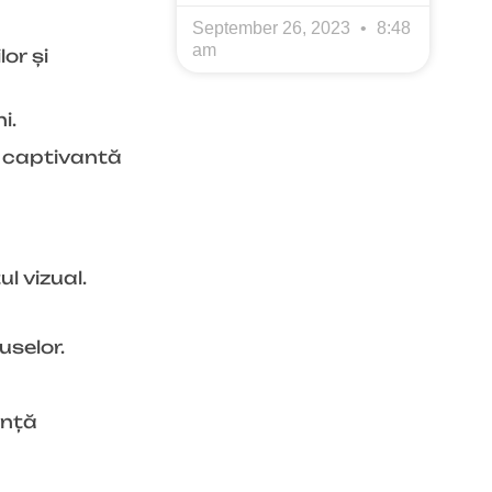
September 26, 2023
8:48
am
or și
i.
ă captivantă
l vizual.
uselor.
ență