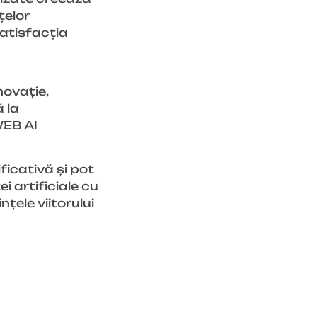
țelor
satisfacția
novație,
ă la
WEB AI
ficativă și pot
i artificiale cu
țele viitorului