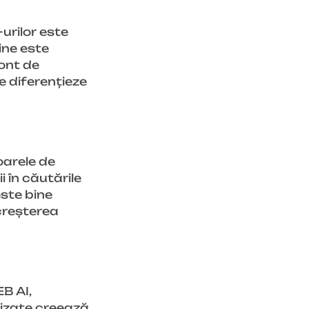
urilor este
ine este
cont de
e diferențieze
oarele de
 în căutările
este bine
creșterea
B AI,
alizate creează