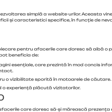
zvoltarea simplă a website-urilor. Aceasta vine
ii și caracteristici specifice, în funcție de nevoi
lecare pentru afacerile care doresc să aibă o p
pot beneficia de:
gini esențiale, care prezintă în mod concis info
ntact.
o vizibilitate sporită în motoarele de căutare.
 o experiență plăcută vizitatorilor.
0
afacerile care doresc să-și mărească prezența 