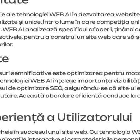
e ale tehnologiei WEB AI în dezvoltarea website-
izate și unice. Într-o lume în care competiția onl
ă. WEB AI analizează specificul afacerii, ținând 
iectivele, pentru a construi un site web care să s
ilor.
te
suri semnificative este optimizarea pentru mot
ologiei WEB AI înțelege importanța vizibilității
ul de optimizare SEO, asigurându-se că site-ul 
căutare. Această abordare eficientă conduce la 
eriență a Utilizatorului
cheie în succesul unui site web. Cu tehnologia WE
 Animatiile interactive și caracteristicile person