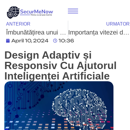
ANTERIOR
URMATOR
Îmbunătățirea unui Website Prin Feedback-ul Utilizatorilor: O Cheie Esențială pentru Succes Online
Importanța vitezei de încărcare a site-ului: Cum influențează timpul de încărcare SEO-ul și experiența utilizatorului
April 10, 2024
10:36
Design Adaptiv și
Responsiv Cu Ajutorul
Inteligenței Artificiale