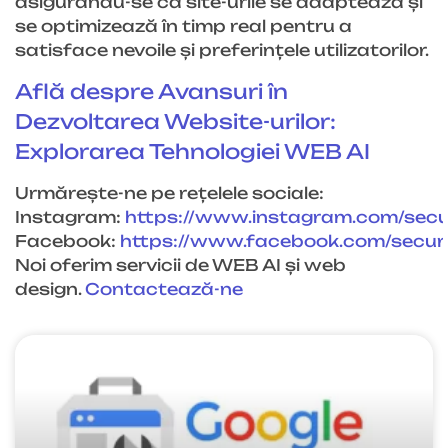
asigurându-se că site-urile se adaptează și
se optimizează în timp real pentru a
satisface nevoile și preferințele utilizatorilor.
Află despre Avansuri în
Dezvoltarea Website-urilor:
Explorarea Tehnologiei WEB AI
Urmărește-ne pe rețelele sociale:
Instagram:
https://www.instagram.com/sec
Facebook:
https://www.facebook.com/
secu
Noi oferim servicii de WEB AI și web
design.
Contactează-ne