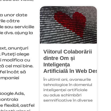
za unor date
ile către
 sau serviciile
e dvs. ajung la
xt, anunțuri
Viitorul Colaborării
. Puteți alege
dintre Om și
ți modifica cu
Inteligența
ă cel mai bine.
Artificială în Web Design
fel încât să
campaniei
În ultimii ani, avansurile
tehnologice în domeniul
inteligenței artificiale
Google Ads,
au adus schimbări
controla
semnificative în diverse
flexibil, astfel