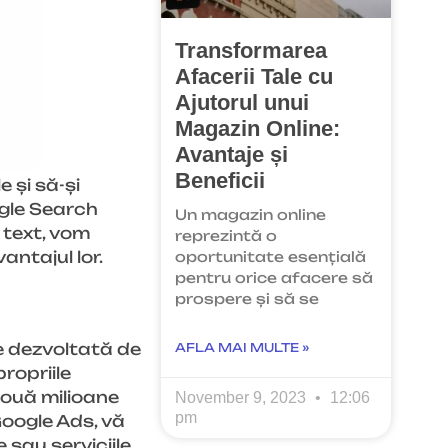
Transformarea
Afacerii Tale cu
Ajutorul unui
Magazin Online:
Avantaje și
Beneficii
 și să-și
ogle Search
Un magazin online
 text, vom
reprezintă o
ntajul lor.
oportunitate esențială
pentru orice afacere să
prospere și să se
e dezvoltată de
AFLA MAI MULTE »
ropriile
două milioane
November 9, 2023
12:06
pm
Google Ads, vă
sau serviciile,