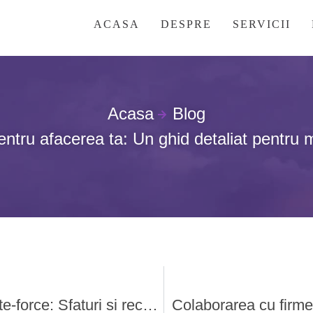
ACASA
DESPRE
SERVICII
Acasa
Blog
tru afacerea ta: Un ghid detaliat pentru 
Protejarea impotriva atacurilor de tip Brute-force: Sfaturi si recomandari
Colaborarea cu firme