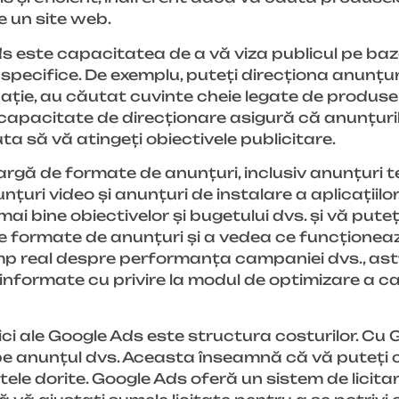
e un site web.
ds este capacitatea de a vă viza publicul pe ba
pecifice. De exemplu, puteți direcționa anunțur
ție, au căutat cuvinte cheie legate de produsele
 capacitate de direcționare asigură că anunțuril
ta să vă atingeți obiectivele publicitare.
gă de formate de anunțuri, inclusiv anunțuri te
uri video și anunțuri de instalare a aplicațiilor
ai bine obiectivelor și bugetului dvs. și vă pute
e formate de anunțuri și a vedea ce funcționeaz
mp real despre performanța campaniei dvs., ast
ii informate cu privire la modul de optimizare a 
ci ale Google Ads este structura costurilor. Cu 
 pe anunțul dvs. Aceasta înseamnă că vă puteți 
ele dorite. Google Ads oferă un sistem de licitare 