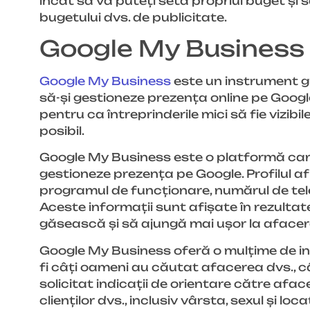
încât să vă puteți seta propriul buget și s
bugetului dvs. de publicitate.
Google My Business
Google My Business
este un instrument gr
să-și gestioneze prezența online pe Google
pentru ca întreprinderile mici să fie vizibil
posibil.
Google My Business este o platformă care 
gestioneze prezența pe Google. Profilul a
programul de funcționare, numărul de telefon
Aceste informații sunt afișate în rezultate
găsească și să ajungă mai ușor la afacer
Google My Business oferă o mulțime de inf
fi câți oameni au căutat afacerea dvs., câ
solicitat indicații de orientare către af
clienților dvs., inclusiv vârsta, sexul și loca