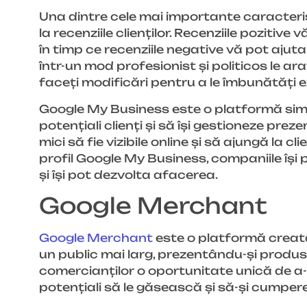
Una dintre cele mai importante caracter
la recenziile clienților. Recenziile pozitive
în timp ce recenziile negative vă pot ajuta
într-un mod profesionist și politicos le ara
faceți modificări pentru a le îmbunătăți 
Google My Business este o platformă simpl
potențiali clienți și să își gestioneze pre
mici să fie vizibile online și să ajungă la cl
profil Google My Business, companiile își p
și își pot dezvolta afacerea.
Google Merchant
Google Merchant
este o platformă creată
un public mai larg, prezentându-și produ
comercianților o oportunitate unică de a-ș
potențiali să le găsească și să-și cumpere