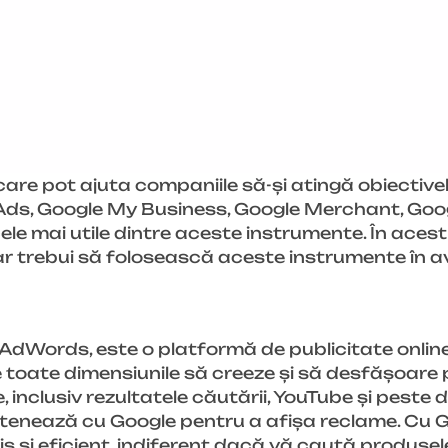
re pot ajuta companiile să-și atingă obiectivele
le Ads, Google My Business, Google Merchant, Go
ele mai utile dintre aceste instrumente. În acest
r trebui să folosească aceste instrumente în ava
 AdWords, este o platformă de publicitate onlin
toate dimensiunile să creeze și să desfășoare p
 inclusiv rezultatele căutării, YouTube și peste 
partenează cu Google pentru a afișa reclame. Cu 
s și eficient, indiferent dacă vă caută produsele 