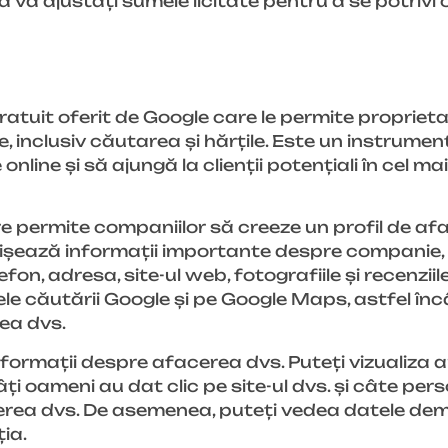
ă vă ajustați sumele licitate pentru a se potrivi o
atuit oferit de Google care le permite proprietar
, inclusiv căutarea și hărțile. Este un instrumen
e online și să ajungă la clienții potențiali în cel m
permite companiilor să creeze un profil de aface
fișează informații importante despre companie, 
, adresa, site-ul web, fotografiile și recenziile c
le căutării Google și pe Google Maps, astfel încâ
ea dvs.
ormații despre afacerea dvs. Puteți vizualiza a
ți oameni au dat clic pe site-ul dvs. și câte pe
acerea dvs. De asemenea, puteți vedea datele de
ția.