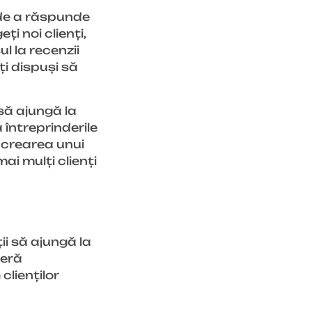
 de a răspunde
ți noi clienți,
l la recenzii
ți dispuși să
să ajungă la
 întreprinderile
in crearea unui
ai mulți clienți
i să ajungă la
feră
clienților