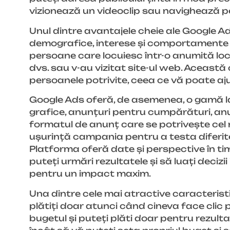
vizionează un videoclip sau navighează p
Unul dintre avantajele cheie ale Google A
demografice, interese și comportamente s
persoane care locuiesc într-o anumită loca
dvs. sau v-au vizitat site-ul web. Această
persoanele potrivite, ceea ce vă poate aju
Google Ads oferă, de asemenea, o gamă lar
grafice, anunțuri pentru cumpărături, anunț
formatul de anunț care se potrivește cel m
ușurință campania pentru a testa diferit
Platforma oferă date și perspective în ti
puteți urmări rezultatele și să luați deciz
pentru un impact maxim.
Una dintre cele mai atractive caracteristi
plătiți doar atunci când cineva face clic
bugetul și puteți plăti doar pentru rezultat