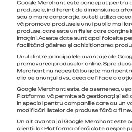
Google Merchant este conceput pentru a a
produsele, indiferent de dimensiunea aface
sau o mare corporație, puteți utiliza acea
vă promova produsele unui public mai lar
produse, care este un fișier care conține i
imagini. Aceste date sunt apoi folosite pe
facilitând găsirea și achiziționarea produs
Unul dintre principalele avantaje ale Goo
promovarea produselor online. Spre deose
Merchant nu necesită bugete mari pentru a
clic pe anunțul dvs., ceea ce îl face o op
Google Merchant este, de asemenea, ușor de
Platforma vă permite să gestionați și să ac
în special pentru companiile care au un 
modificări listelor de produse fără a fi n
Un alt avantaj al Google Merchant este c
clienții lor. Platforma oferă date despre