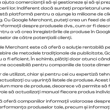
juta comercianții să-și gestioneze și să-și pre
rii lor. Indiferent dacă sunteți proprietarul une
stă platformă pentru a ajunge la milioane de clie
g. Cu Google Merchant, puteți crea un feed de 
nformații despre produsele dvs., cum ar fi descrie
ntru a vă crea înregistrările de produse în Goog
elor de către potențialii clienți.
gle Merchant este că oferă o soluție rentabilă p
bire de metodele tradiționale de publicitate, G
 fi eficient. În schimb, plătiți doar atunci cân
țiune accesibilă pentru companiile de toate dimen
 utilizat, chiar și pentru cei cu expertiză tehni
tualizați cu ușurință listele de produse. Acest l
volum mare de produse, deoarece vă permite să f
evoie să actualizați manual fiecare produs individ
ă oferă companiilor informații valoroase despre
 performanța produselor tale, precum și informaț