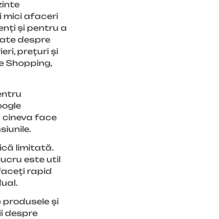
zinte
i mici afaceri
nți și pentru a
date despre
ri, prețuri și
le Shopping,
entru
oogle
d cineva face
siunile.
că limitată.
ucru este util
aceți rapid
ual.
 produsele și
ii despre