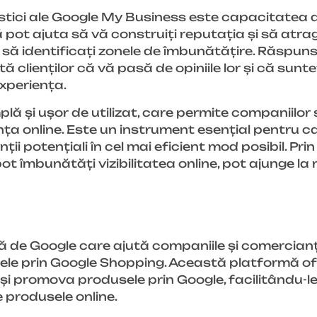
istici ale Google My Business este capacitatea
 vă pot ajuta să vă construiți reputația și să atrage
 să identificați zonele de îmbunătățire. Răspunsu
tă clienților că vă pasă de opiniile lor și că sunte
experiența.
ă și ușor de utilizat, care permite companiilor 
zența online. Este un instrument esențial pentru ca
ienții potențiali în cel mai eficient mod posibil. Pr
ot îmbunătăți vizibilitatea online, pot ajunge la m
 de Google care ajută companiile și comercianți
sele prin Google Shopping. Această platformă o
i promova produsele prin Google, facilitându-le 
 produsele online.