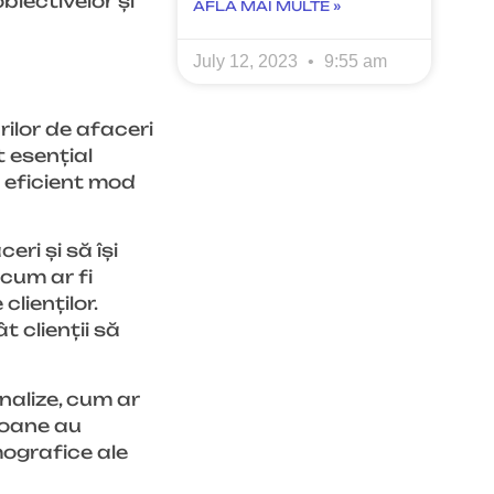
biectivelor și
AFLA MAI MULTE »
July 12, 2023
9:55 am
ilor de afaceri
t esențial
ai eficient mod
ri și să își
cum ar fi
lienților.
t clienții să
nalize, cum ar
rsoane au
mografice ale